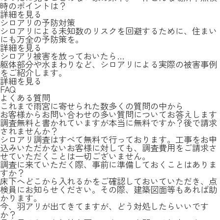
時のポイントは？
詳細を見る
シロアリの予防対策
シロアリによる未知数のリスクを回避するために、住まい
にも万全の予防策を。
詳細を見る
シロアリ被害を放っておいたら…
躯体部分や水まわりなど、シロアリによる実際の被害事例
をご紹介します。
詳細を見る
FAQ
よくある質問
これまで雨宮に寄せられた数多くの質問の中から
お客様からお問い合わせの多い質問についてお答えします
調査無料と書かれていますが本当に無料ですか？後で請求
されませんか？
シロアリ調査はすべて無料で行っております。工事をお申
込みいただかないお客様に対しても、調査費用をご請求さ
せていただくことは一切ございません。
調査に来ていただく際、事前に準備しておくことはありま
すか？
床下へどこから入れるかをご確認しておいていただき、点
検員にお知らせください。その際、建築図面等もあれば助
かります。
今、羽アリが出てきてますが、どう対処したらいいです
か？