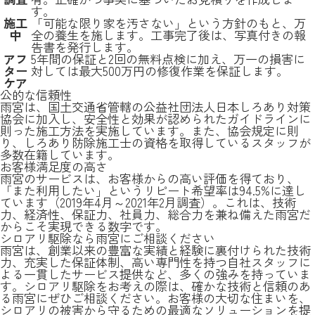
す。
施工
「可能な限り家を汚さない」という方針のもと、万
中
全の養生を施します。工事完了後は、写真付きの報
告書を発行します。
アフ
5年間の保証と2回の無料点検に加え、万一の損害に
ター
対しては最大500万円の修復作業を保証します。
ケア
公的な信頼性
雨宮は、国土交通省管轄の公益社団法人日本しろあり対策
協会に加入し、安全性と効果が認められたガイドラインに
則った施工方法を実施しています。また、協会規定に則
り、しろあり防除施工士の資格を取得しているスタッフが
多数在籍しています。
お客様満足度の高さ
雨宮のサービスは、お客様からの高い評価を得ており、
「また利用したい」というリピート希望率は94.5%に達し
ています（2019年4月～2021年2月調査）。これは、技術
力、経済性、保証力、社員力、総合力を兼ね備えた雨宮だ
からこそ実現できる数字です。
シロアリ駆除なら雨宮にご相談ください
雨宮は、創業以来の豊富な実績と経験に裏付けられた技術
力、充実した保証体制、高い専門性を持つ自社スタッフに
よる一貫したサービス提供など、多くの強みを持っていま
す。シロアリ駆除をお考えの際は、確かな技術と信頼のあ
る雨宮にぜひご相談ください。お客様の大切な住まいを、
シロアリの被害から守るための最適なソリューションを提