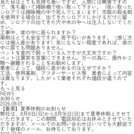
見た目はとても気持ち悪いですが、人間には無害ですの
で、落ち着いて掃除機で吸い取って下さい。（吸い取った
シロアリは掃除機の中で死んでしまいます）市販の殺虫剤
を使用する場合は、出てきたシロアリにかけるだけに留
め、シロアリの出てきた穴や木の中へは注入しないでくだ
さい。
工事中、家の中に居られますか？
薬剤はとても安全ですが、若干匂いがあります。（感じ方
には個人差があります）気にならない程度であれば、家の
中に居ても問題ありません。
ペットを室内で飼っているんですが大丈夫ですか？
ペットは異常を言葉にできません。万一の為に、屋外か２
階へ避難されることをお勧めします。
業者によって、値段に差があるのはなぜですか？
工法、使用薬剤、アフターサービス等 業者によって内容
は異なります。したがって業者それぞれ値段が違うので
す。
もっと見る
NEWS
お知らせ
2026.08.01
【重要】夏季休暇のお知らせ
弊社は、8月8日(日)から8月16日(日)まで夏季休暇とさせて
いただきます。この期間、電話対応はお休みとさせていた
だきますが、メールでのお問い合わせはいつでも大歓迎で
す！皆様のメール、お待ちしております。
2026.07.01