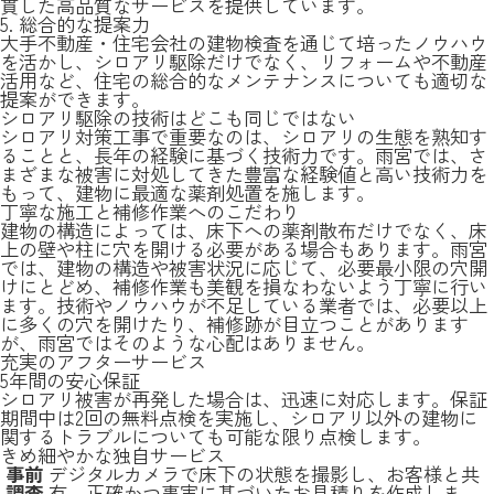
貫した高品質なサービスを提供しています。
5. 総合的な提案力
大手不動産・住宅会社の建物検査を通じて培ったノウハウ
を活かし、シロアリ駆除だけでなく、リフォームや不動産
活用など、住宅の総合的なメンテナンスについても適切な
提案ができます。
シロアリ駆除の技術はどこも同じではない
シロアリ対策工事で重要なのは、シロアリの生態を熟知す
ることと、長年の経験に基づく技術力です。雨宮では、さ
まざまな被害に対処してきた豊富な経験値と高い技術力を
もって、建物に最適な薬剤処置を施します。
丁寧な施工と補修作業へのこだわり
建物の構造によっては、床下への薬剤散布だけでなく、床
上の壁や柱に穴を開ける必要がある場合もあります。雨宮
では、建物の構造や被害状況に応じて、必要最小限の穴開
けにとどめ、補修作業も美観を損なわないよう丁寧に行い
ます。技術やノウハウが不足している業者では、必要以上
に多くの穴を開けたり、補修跡が目立つことがあります
が、雨宮ではそのような心配はありません。
充実のアフターサービス
5年間の安心保証
シロアリ被害が再発した場合は、迅速に対応します。保証
期間中は2回の無料点検を実施し、シロアリ以外の建物に
関するトラブルについても可能な限り点検します。
きめ細やかな独自サービス
事前
デジタルカメラで床下の状態を撮影し、お客様と共
調査
有。正確かつ事実に基づいたお見積りを作成しま