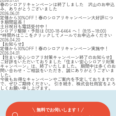
春のシロアリキャンペーンは終了しました 沢山のお申込
み、ありがとうございました
2026.06.01
定価から30%OFF！春のシロアリキャンペーン大好評につ
き期間延長！
土日祝日も電話受付中！
シロアリ駆除・予防は 0120-18-6464 へ！ (8:15～18:00)
*時間外はここをクリックしてメールでお申込みください
2026.04.20
【お知らせ】
定価から30%OFF！春のシロアリキャンペーン実施中！
2026.04.01
【住まい安心シロアリ対策キャンペーン終了のお知らせ】
ご好評をいただいておりました「住まい安心シロアリ対策
キャンペーン」は、終了いたしました。 期間中は多くのお
問い合わせ・ご相談をいただき、誠にありがとうございま
した。
今後もお得なキャンペーンやご案内を予定しておりますの
で、ぜひご期待ください。 引き続き、株式会社雨宮をよろ
しくお願い申し上げます。