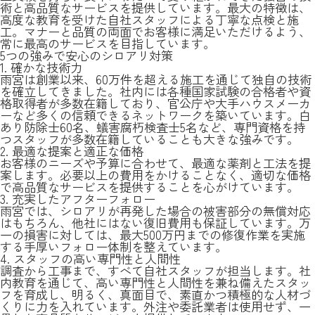
術と高品質なサービスを提供しています。最大の特徴は、
高度な教育を受けた自社スタッフによる丁寧な点検と施
工。マナーと品質の両面でお客様に満足いただけるよう、
常に最高のサービスを目指しています。
5つの強みで安心のシロアリ対策
1. 確かな技術力
雨宮は創業以来、60万件を超える施工を通じて独自の技術
を確立してきました。社内には各種国家試験の合格者や資
格取得者が多数在籍しており、官公庁や大手ハウスメーカ
ーなど多くの信頼できるネットワークを築いています。白
あり防除士60名、蟻害腐朽検査士5名など、専門資格を持
つスタッフが多数在籍していることも大きな強みです。
2. 最適な提案と適正な価格
お客様のニーズや予算に合わせて、最適な薬剤と工法を提
案します。必要以上の費用をかけることなく、適切な価格
で高品質なサービスを提供することを心がけています。
3. 充実したアフターフォロー
雨宮では、シロアリが再発した場合の被害部分の無償対応
はもちろん、他社にはない復旧費用も保証しています。万
一の損害に対しては、最大500万円までの修復作業を実施
する手厚いフォロー体制を整えています。
4. スタッフの高い専門性と人間性
調査から工事まで、すべて自社スタッフが担当します。社
内教育を通じて、高い専門性と人間性を兼ね備えたスタッ
フを育成し、明るく、真面目で、素直かつ積極的な人材づ
くりに力を入れています。外注や委託業者は使用せず、一