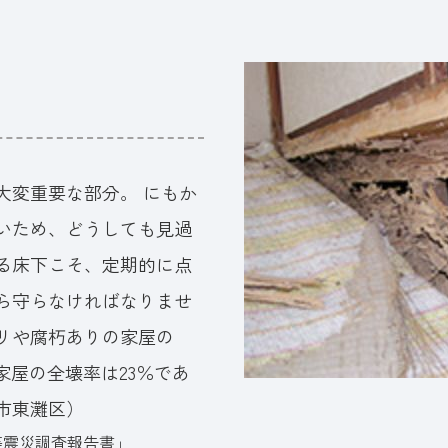
大変重要な部分。 にもか
いため、どうしても見過
る床下こそ、定期的に点
ら守らなければなりませ
リや腐朽ありの家屋の
家屋の全壊率は23％であ
市東灘区）
等震災調査報告書」