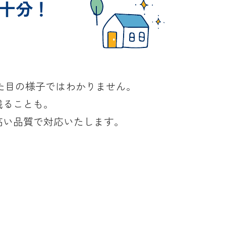
十分！
！
た目の様子ではわかりません。
残ることも。
高い品質で対応いたします。