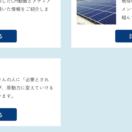
映したCM動画とメディア
地球
頂いた情報をご紹介しま
メン
組ん
る
さんの人に「必要とされ
び、原動力に変えていける
います。
る