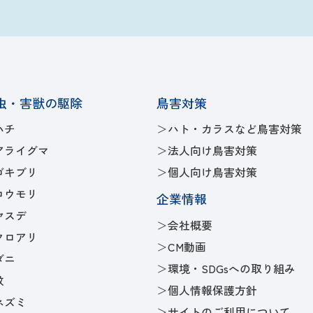
虫・害獣の駆除
鳥害対策
ハチ
ハト・カラスなど鳥害対策
アライグマ
法人向け鳥害対策
ゴキブリ
個人向け鳥害対策
コウモリ
企業情報
ヤスデ
会社概要
クロアリ
CM動画
ダニ
環境・SDGsへの取り組み
蚊
個人情報保護方針
ネズミ
サイトのご利用について