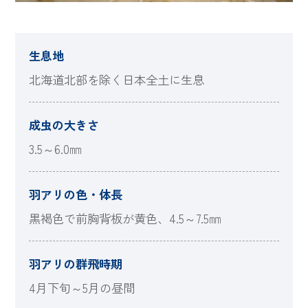
生息地
北海道北部を除く日本全土に生息
成虫の大きさ
3.5～6.0㎜
羽アリの色・体長
黒褐色で前胸背板が黄色、4.5～7.5㎜
羽アリの群飛時期
4月下旬～5月の昼間