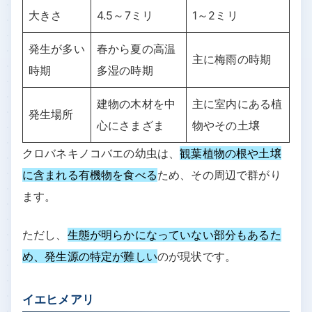
大きさ
4.5～7ミリ
1～2ミリ
発生が多い
春から夏の高温
主に梅雨の時期
時期
多湿の時期
建物の木材を中
主に室内にある植
発生場所
心にさまざま
物やその土壌
クロバネキノコバエの幼虫は、
観葉植物の根や土壌
に含まれる有機物を食べる
ため、その周辺で群がり
ます。
ただし、
生態が明らかになっていない部分もあるた
め、発生源の特定が難しい
のが現状です。
イエヒメアリ