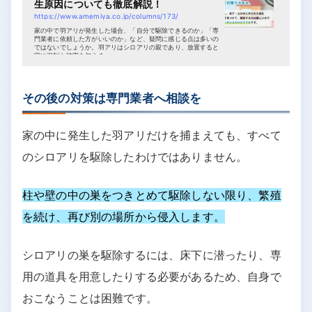
生原因についても徹底解説！
https://www.amemiya.co.jp/columns/173/
家の中で羽アリが発生した場合、「自分で駆除できるのか」「専
門業者に依頼した方がいいのか」など、疑問に感じる点は多いの
ではないでしょうか。羽アリはシロアリの親であり、放置すると
家に深刻な被害を与える...
その後の対策は専門業者へ相談を
家の中に発生した羽アリだけを捕まえても、すべて
のシロアリを駆除したわけではありません。
柱や壁の中の巣をつきとめて駆除しない限り、繁殖
を続け、再び別の場所から侵入します。
シロアリの巣を駆除するには、床下に潜ったり、専
用の道具を用意したりする必要があるため、自身で
おこなうことは困難です。