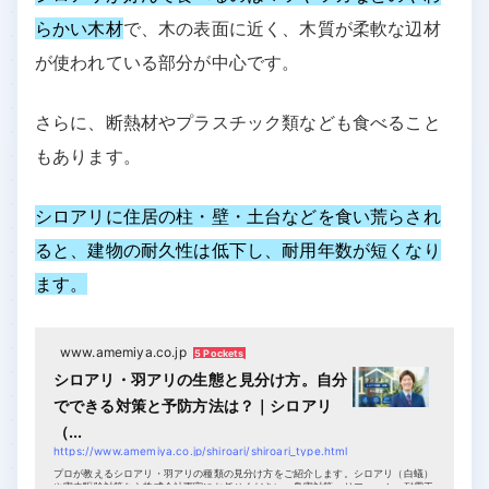
らかい木材
で、木の表面に近く、木質が柔軟な辺材
が使われている部分が中心です。
さらに、断熱材やプラスチック類なども食べること
もあります。
シロアリに住居の柱・壁・土台などを食い荒らされ
ると、建物の耐久性は低下し、耐用年数が短くなり
ます。
www.amemiya.co.jp
5 Pockets
シロアリ・羽アリの生態と見分け方。自分
でできる対策と予防方法は？｜シロアリ
（...
https://www.amemiya.co.jp/shiroari/shiroari_type.html
プロが教えるシロアリ・羽アリの種類の見分け方をご紹介します。シロアリ（白蟻）
や害虫駆除対策なら株式会社雨宮にお任せください。鳥害対策、リフォーム・耐震工