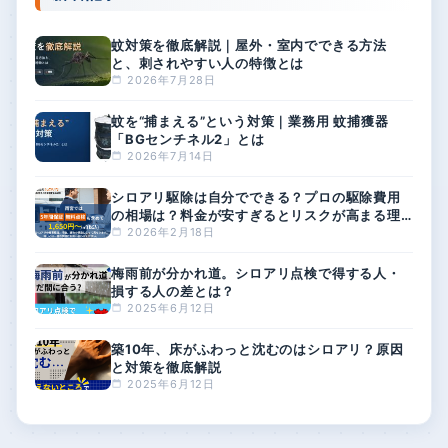
蚊対策を徹底解説｜屋外・室内でできる方法
と、刺されやすい人の特徴とは
2026年7月28日
蚊を“捕まえる”という対策｜業務用 蚊捕獲器
「BGセンチネル2」とは
2026年7月14日
シロアリ駆除は自分でできる？プロの駆除費用
の相場は？料金が安すぎるとリスクが高まる理
由
2026年2月18日
梅雨前が分かれ道。シロアリ点検で得する人・
損する人の差とは？
2025年6月12日
築10年、床がふわっと沈むのはシロアリ？原因
と対策を徹底解説
2025年6月12日