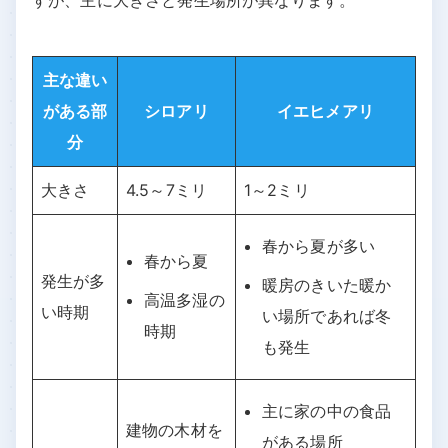
すが、主に大きさと発生場所が異なります。
主な違い
がある部
シロアリ
イエヒメアリ
分
大きさ
4.5～7ミリ
1～2ミリ
春から夏が多い
春から夏
発生が多
暖房のきいた暖か
高温多湿の
い時期
い場所であれば冬
時期
も発生
主に家の中の食品
建物の木材を
がある場所