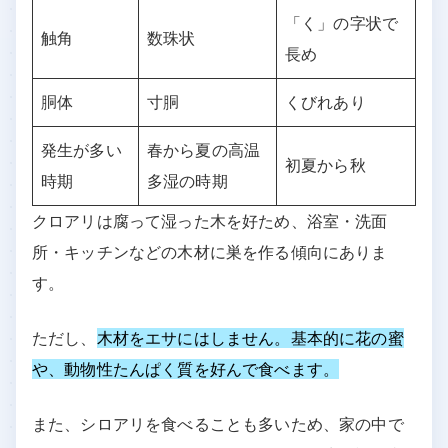
「く」の字状で
触角
数珠状
長め
胴体
寸胴
くびれあり
発生が多い
春から夏の高温
初夏から秋
時期
多湿の時期
クロアリは腐って湿った木を好ため、浴室・洗面
所・キッチンなどの木材に巣を作る傾向にありま
す。
ただし、
木材をエサにはしません。基本的に花の蜜
や、動物性たんぱく質を好んで食べます。
また、シロアリを食べることも多いため、家の中で