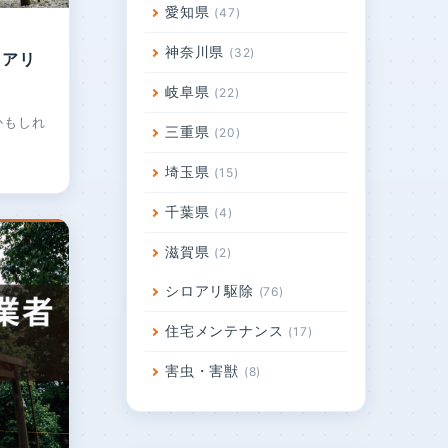
愛知県
47
神奈川県
32
ロアリ
岐阜県
22
かもしれ
三重県
20
埼玉県
15
千葉県
4
滋賀県
2
シロアリ駆除
76
住宅メンテナンス
17
害虫・害獣
8