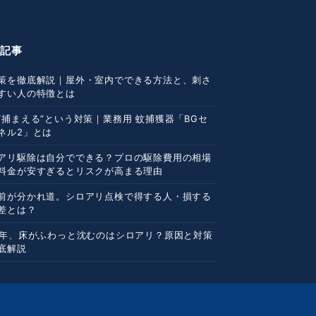
着記事
策を徹底解説｜屋外・室内でできる方法と、刺さ
すい人の特徴とは
“捕まえる”という対策｜業務用 蚊捕獲器「BGセ
ネル2」とは
アリ駆除は自分でできる？プロの駆除費用の相場
料金が安すぎるとリスクが高まる理由
前が分かれ道。シロアリ点検で得する人・損する
差とは？
0年、床がふわっと沈むのはシロアリ？原因と対策
底解説