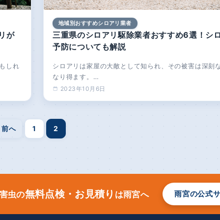
地域別おすすめシロアリ業者
リが
三重県のシロアリ駆除業者おすすめ6選！シ
予防についても解説
もしれ
シロアリは家屋の大敵として知られ、その被害は深刻
なり得ます。…
2023年10月6日
前へ
1
2
無料点検・お見積り
雨宮の公式
害虫の
は雨宮へ