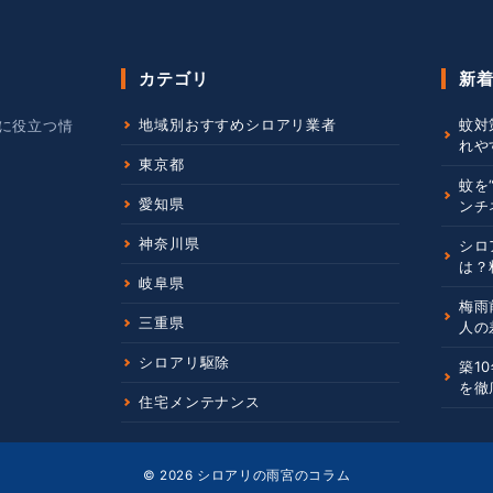
カテゴリ
新
地域別おすすめシロアリ業者
蚊対
に役立つ情
れや
東京都
蚊を
愛知県
ンチ
神奈川県
シロ
は？
岐阜県
梅雨
三重県
人の
シロアリ駆除
築1
を徹
住宅メンテナンス
© 2026
シロアリの雨宮のコラム