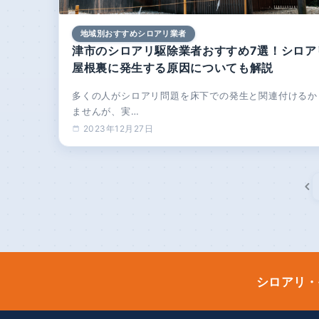
地域別おすすめシロアリ業者
津市のシロアリ駆除業者おすすめ7選！シロア
屋根裏に発生する原因についても解説
多くの人がシロアリ問題を床下での発生と関連付けるか
ませんが、実…
2023年12月27日
投
稿
の
ペ
ー
シロアリ・
ジ