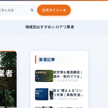
→
公式サイトへ
地域別おすすめシロアリ業者
新着記事
蚊対策を徹底解説｜
屋外・室内でできる
方法と、刺されやす
2026年7月28日
い人の特徴とは
蚊を“捕まえる”とい
う対策｜業務用 蚊
捕獲器「BGセンチ
2026年7月14日
ネル2」とは