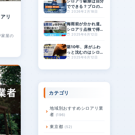
シロアリ駆除は自分
でできる？プロの駆
除費用の相場は？料
2026年2月18日
ロアリ
金が安すぎるとリス
クが高まる理由
梅雨前が分かれ道。
シロアリ点検で得す
る人・損する人の差
2025年6月12日
が家屋の
とは？
築10年、床がふわ
っと沈むのはシロア
リ？原因と対策を徹
2025年6月12日
底解説
カテゴリ
地域別おすすめシロアリ業
者
196
東京都
52