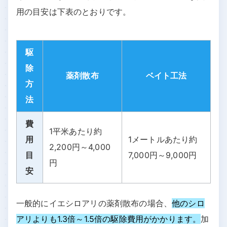
用の目安は下表のとおりです。
駆
除
薬剤散布
ベイト工法
方
法
費
1平米あたり約
用
1メートルあたり約
2,200円～4,000
目
7,000円～9,000円
円
安
一般的にイエシロアリの薬剤散布の場合、
他のシロ
アリよりも1.3倍～1.5倍の駆除費用がかかります。
加