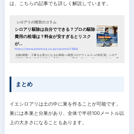
は、こちらの記事でも詳しく解説しています。
シロアリの雨宮のコラム
シロアリ駆除は自分でできる？プロの駆除
費用の相場は？料金が安すぎるとリスク
が...
https://www.amemiya.co.jp/columns/1684/
点検(調査)・工事をお受けになるお客様へ(新型コロナウィルスへの対応策）シロア
リ駆除を業者に依頼する時に一番悩むのは、「費用」ではないでしょうか？また、費
用節約のために、可能なら自分で（DIYで）...
まとめ
イエシロアリは土の中に巣を作ることが可能です。
巣には本巣と分巣があり、全体で半径100メートル以
上の大きさになることもあります。