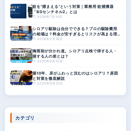
蚊を“捕まえる”という対策｜業務用 蚊捕獲器
「BGセンチネル2」とは
2026年7月14日
シロアリ駆除は自分でできる？プロの駆除費用
の相場は？料金が安すぎるとリスクが高まる理
由
2026年2月18日
梅雨前が分かれ道。シロアリ点検で得する人・
損する人の差とは？
2025年6月12日
築10年、床がふわっと沈むのはシロアリ？原因
と対策を徹底解説
2025年6月12日
カテゴリ