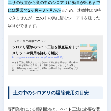
エサの設置から巣の中のシロアリに効果が出るまで
には通常で2ヶ月～3ヶ月かか
るため、速効性は期待
できませんが、土の中の巣に潜むシロアリを狙った
駆除ができます。
シロアリの雨宮のコラム
シロアリ駆除のベイト工法を徹底紹介｜デ
メリットや費用も詳しく解説
https://www.amemiya.co.jp/columns/715/
ベイト工法は薬剤入りのエサをシロアリに持ち帰らせ、巣の中の
シロアリを駆除する方法です。薬剤を散布しておこなう方法と
は、薬剤の使い方やシロアリ駆除に効果が出るまでの時間などが
異なります。この記事では...
土の中のシロアリの駆除費用の目安
専門業者による薬剤散布と、ベイト工法に必要な費