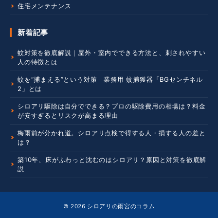
住宅メンテナンス
新着記事
蚊対策を徹底解説｜屋外・室内でできる方法と、刺されやすい
人の特徴とは
蚊を“捕まえる”という対策｜業務用 蚊捕獲器「BGセンチネル
2」とは
シロアリ駆除は自分でできる？プロの駆除費用の相場は？料金
が安すぎるとリスクが高まる理由
梅雨前が分かれ道。シロアリ点検で得する人・損する人の差と
は？
築10年、床がふわっと沈むのはシロアリ？原因と対策を徹底解
説
© 2026
シロアリの雨宮のコラム