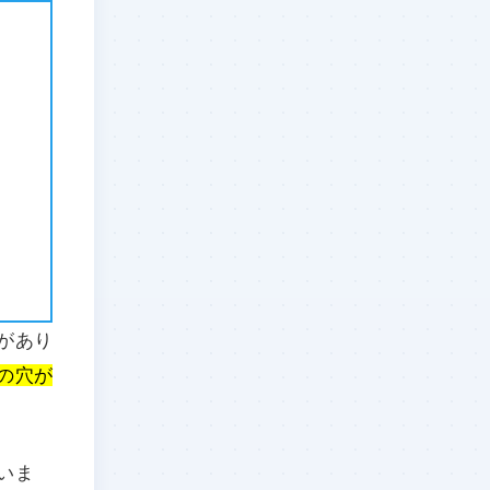
があり
の穴が
いま