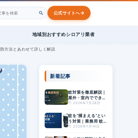
→
公式サイトへ
地域別おすすめシロアリ業者
予防方法とあわせて詳しく解説
新着記事
蚊対策を徹底解説｜
屋外・室内でできる
方法と、刺されやす
2026年7月28日
い人の特徴とは
蚊を“捕まえる”とい
う対策｜業務用 蚊
捕獲器「BGセンチ
2026年7月14日
ネル2」とは