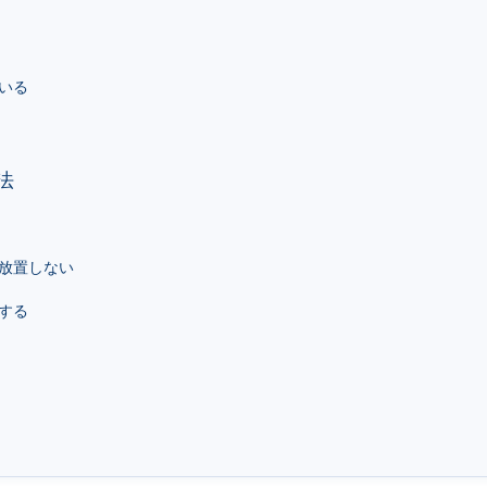
いる
法
放置しない
する