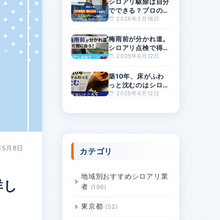
シロアリ駆除は自分
でできる？プロの駆
除費用の相場は？料
2026年2月18日
金が安すぎるとリス
クが高まる理由
梅雨前が分かれ道。
シロアリ点検で得す
る人・損する人の差
2025年6月12日
とは？
築10年、床がふわ
っと沈むのはシロア
リ？原因と対策を徹
2025年6月12日
底解説
年5月8日
カテゴリ
地域別おすすめシロアリ業
詳し
者
196
東京都
52