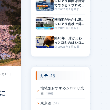
シロアリ駆除は自分
でできる？プロの駆
除費用の相場は？料
2026年2月18日
金が安すぎるとリス
クが高まる理由
梅雨前が分かれ道。
シロアリ点検で得す
る人・損する人の差
2025年6月12日
とは？
築10年、床がふわ
っと沈むのはシロア
リ？原因と対策を徹
2025年6月12日
底解説
5月13日
カテゴリ
地域別おすすめシロアリ業
に
者
196
東京都
52