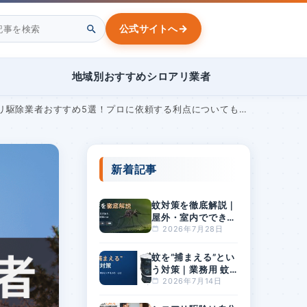
→
公式サイトへ
地域別おすすめシロアリ業者
リ駆除業者おすすめ5選！プロに依頼する利点についても解説
新着記事
蚊対策を徹底解説｜
屋外・室内でできる
方法と、刺されやす
2026年7月28日
い人の特徴とは
蚊を“捕まえる”とい
う対策｜業務用 蚊
捕獲器「BGセンチ
2026年7月14日
ネル2」とは