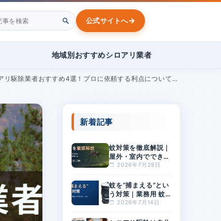
→
公式サイトへ
地域別おすすめシロアリ業者
リ駆除業者おすすめ4選！プロに依頼する利点についても解説
新着記事
蚊対策を徹底解説｜
屋外・室内でできる
方法と、刺されやす
2026年7月28日
い人の特徴とは
蚊を“捕まえる”とい
う対策｜業務用 蚊
捕獲器「BGセンチ
2026年7月14日
ネル2」とは