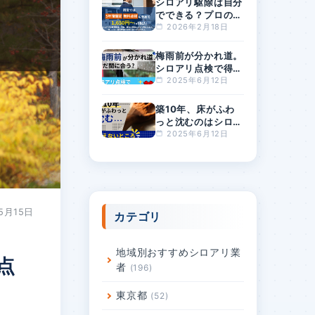
シロアリ駆除は自分
でできる？プロの駆
除費用の相場は？料
2026年2月18日
金が安すぎるとリス
クが高まる理由
梅雨前が分かれ道。
シロアリ点検で得す
る人・損する人の差
2025年6月12日
とは？
築10年、床がふわ
っと沈むのはシロア
リ？原因と対策を徹
2025年6月12日
底解説
5月15日
カテゴリ
地域別おすすめシロアリ業
点
者
196
東京都
52