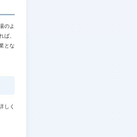
場のよ
れば、
業とな
詳しく