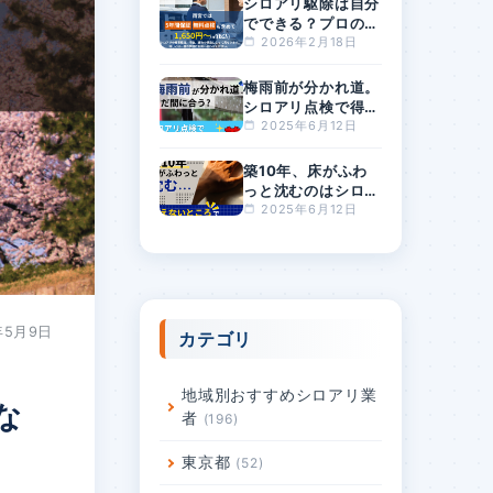
シロアリ駆除は自分
でできる？プロの駆
除費用の相場は？料
2026年2月18日
金が安すぎるとリス
クが高まる理由
梅雨前が分かれ道。
シロアリ点検で得す
る人・損する人の差
2025年6月12日
とは？
築10年、床がふわ
っと沈むのはシロア
リ？原因と対策を徹
2025年6月12日
底解説
年5月9日
カテゴリ
地域別おすすめシロアリ業
な
者
196
東京都
52