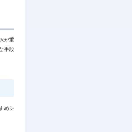
択が重
な手段
すめシ