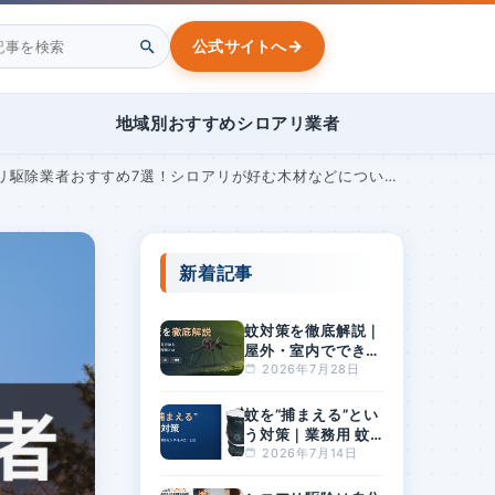
→
公式サイトへ
地域別おすすめシロアリ業者
駆除業者おすすめ7選！シロアリが好む木材などについて解説
新着記事
蚊対策を徹底解説｜
屋外・室内でできる
方法と、刺されやす
2026年7月28日
い人の特徴とは
蚊を“捕まえる”とい
う対策｜業務用 蚊
捕獲器「BGセンチ
2026年7月14日
ネル2」とは