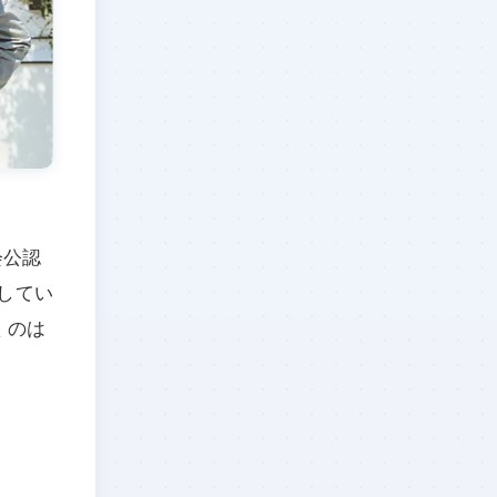
会公認
してい
くのは