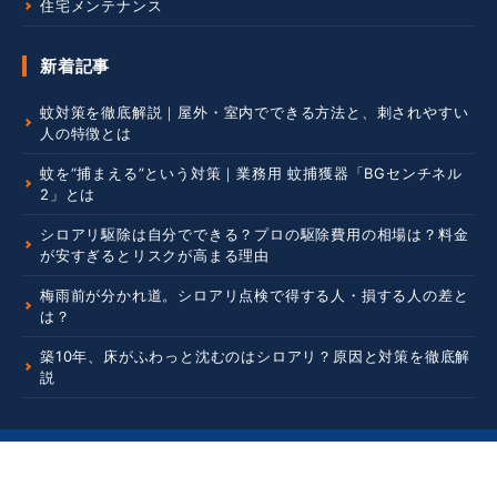
住宅メンテナンス
新着記事
蚊対策を徹底解説｜屋外・室内でできる方法と、刺されやすい
人の特徴とは
蚊を“捕まえる”という対策｜業務用 蚊捕獲器「BGセンチネル
2」とは
シロアリ駆除は自分でできる？プロの駆除費用の相場は？料金
が安すぎるとリスクが高まる理由
梅雨前が分かれ道。シロアリ点検で得する人・損する人の差と
は？
築10年、床がふわっと沈むのはシロアリ？原因と対策を徹底解
説
© 2026
シロアリの雨宮のコラム