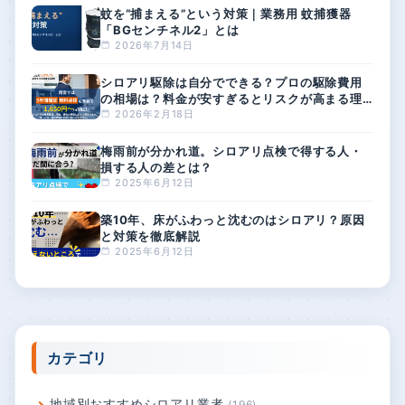
蚊を“捕まえる”という対策｜業務用 蚊捕獲器
「BGセンチネル2」とは
2026年7月14日
シロアリ駆除は自分でできる？プロの駆除費用
の相場は？料金が安すぎるとリスクが高まる理
由
2026年2月18日
梅雨前が分かれ道。シロアリ点検で得する人・
損する人の差とは？
2025年6月12日
築10年、床がふわっと沈むのはシロアリ？原因
と対策を徹底解説
2025年6月12日
カテゴリ
地域別おすすめシロアリ業者
196