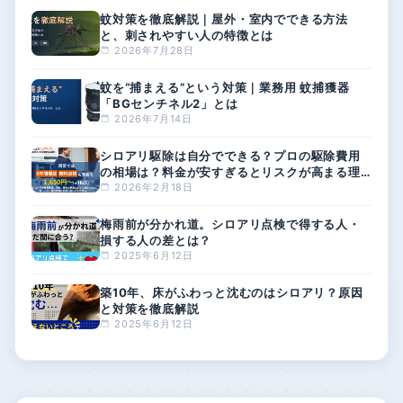
蚊対策を徹底解説｜屋外・室内でできる方法
と、刺されやすい人の特徴とは
2026年7月28日
蚊を“捕まえる”という対策｜業務用 蚊捕獲器
「BGセンチネル2」とは
2026年7月14日
シロアリ駆除は自分でできる？プロの駆除費用
の相場は？料金が安すぎるとリスクが高まる理
由
2026年2月18日
梅雨前が分かれ道。シロアリ点検で得する人・
損する人の差とは？
2025年6月12日
築10年、床がふわっと沈むのはシロアリ？原因
と対策を徹底解説
2025年6月12日