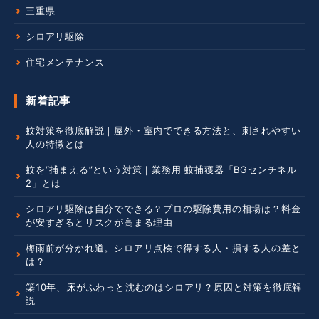
三重県
シロアリ駆除
住宅メンテナンス
新着記事
蚊対策を徹底解説｜屋外・室内でできる方法と、刺されやすい
人の特徴とは
蚊を“捕まえる”という対策｜業務用 蚊捕獲器「BGセンチネル
2」とは
シロアリ駆除は自分でできる？プロの駆除費用の相場は？料金
が安すぎるとリスクが高まる理由
梅雨前が分かれ道。シロアリ点検で得する人・損する人の差と
は？
築10年、床がふわっと沈むのはシロアリ？原因と対策を徹底解
説