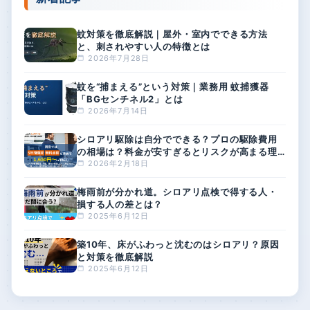
蚊対策を徹底解説｜屋外・室内でできる方法
と、刺されやすい人の特徴とは
2026年7月28日
蚊を“捕まえる”という対策｜業務用 蚊捕獲器
「BGセンチネル2」とは
2026年7月14日
シロアリ駆除は自分でできる？プロの駆除費用
の相場は？料金が安すぎるとリスクが高まる理
由
2026年2月18日
梅雨前が分かれ道。シロアリ点検で得する人・
損する人の差とは？
2025年6月12日
築10年、床がふわっと沈むのはシロアリ？原因
と対策を徹底解説
2025年6月12日