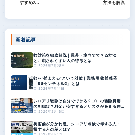
すすめ7...
方法も解説
新着記事
蚊対策を徹底解説｜屋外・室内でできる方法
と、刺されやすい人の特徴とは
2026年7月28日
蚊を“捕まえる”という対策｜業務用 蚊捕獲器
「BGセンチネル2」とは
2026年7月14日
シロアリ駆除は自分でできる？プロの駆除費用
の相場は？料金が安すぎるとリスクが高まる理
由
2026年2月18日
梅雨前が分かれ道。シロアリ点検で得する人・
損する人の差とは？
2025年6月12日