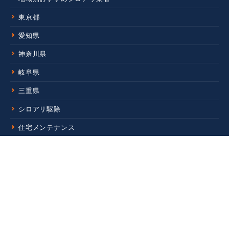
東京都
愛知県
神奈川県
岐阜県
三重県
シロアリ駆除
住宅メンテナンス
新着記事
蚊対策を徹底解説｜屋外・室内でできる方法と、刺されやすい
人の特徴とは
蚊を“捕まえる”という対策｜業務用 蚊捕獲器「BGセンチネル
2」とは