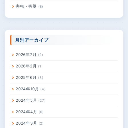
東京都
52
愛知県
47
神奈川県
32
岐阜県
22
三重県
20
埼玉県
15
千葉県
4
滋賀県
2
シロアリ駆除
76
住宅メンテナンス
17
害虫・害獣
8