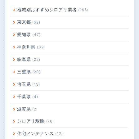
「BGセンチネル2」とは
2026年7月14日
シロアリ駆除は自分でできる？プロの駆除費用
の相場は？料金が安すぎるとリスクが高まる理
由
2026年2月18日
梅雨前が分かれ道。シロアリ点検で得する人・
損する人の差とは？
2025年6月12日
築10年、床がふわっと沈むのはシロアリ？原因
と対策を徹底解説
2025年6月12日
カテゴリ
地域別おすすめシロアリ業者
196