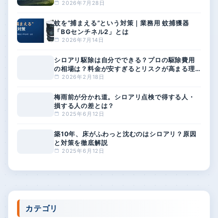
春日部市のシロアリ駆除業者4選！
津市のシロアリ
「バリア工法」もあわせて解説
選！シロアリが
因につい...
新着記事
蚊対策を徹底解説｜屋外・室内でできる方法
と、刺されやすい人の特徴とは
2026年7月28日
蚊を“捕まえる”という対策｜業務用 蚊捕獲器