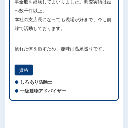
犬飼 章博
2015年 最年少で豊橋支店長就任
2021年 本社支店長就任
2023年4月より愛知県しろあり対策協会理
事
住宅のシロアリ調査から始まり、その他の様々
な害虫対策や防水・断熱といったリフォーム工
事全般を経験してまいりました。調査実績は延
べ数千件以上。