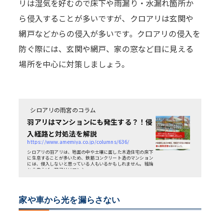
リは湿気を好むので床下や雨漏り・水漏れ箇所か
ら侵入することが多いですが、クロアリは玄関や
網戸などからの侵入が多いです。クロアリの侵入を
防ぐ際には、玄関や網戸、家の窓など目に見える
場所を中心に対策しましょう。
シロアリの雨宮のコラム
羽アリはマンションにも発生する？！侵
入経路と対処法を解説
https://www.amemiya.co.jp/columns/636/
シロアリの羽アリは、地面の中や土壌に面した木造住宅の床下
に生息することが多いため、鉄筋コンクリート造のマンション
には、侵入しないと思っている人もいるかもしれません。結論
から言えば、羽アリはマンショ...
家や車から光を漏らさない