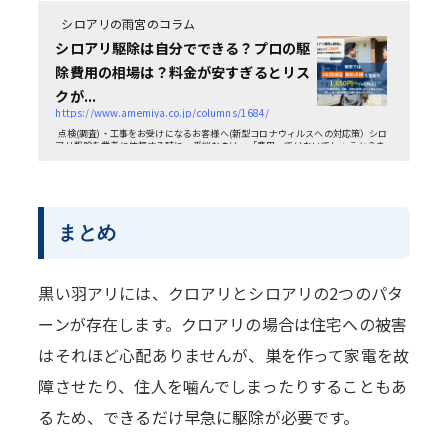
シロアリの雨宮のコラム
シロアリ駆除は自分でできる？プロの駆
除費用の相場は？料金が安すぎるとリス
クが...
https://www.amemiya.co.jp/columns/1684/
点検(調査)・工事をお受けになるお客様へ(新型コロナウィルスへの対応策）シロ
アリ駆除を業者に依頼する時に一番悩むのは、「費用」ではないでしょうか？ま
た、費用節約のために、可能なら自分で（DIYで）...
まとめ
黒い羽アリには、クロアリとシロアリの2つのパタ
ーンが存在します。クロアリの場合は住宅への被害
はそれほど心配ありませんが、巣を作って家電を故
障させたり、住人を噛んでしまったりすることもあ
るため、できるだけ早急に駆除が必要です。