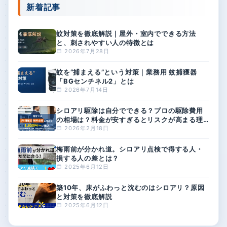
新着記事
蚊対策を徹底解説｜屋外・室内でできる方法
と、刺されやすい人の特徴とは
2026年7月28日
蚊を“捕まえる”という対策｜業務用 蚊捕獲器
「BGセンチネル2」とは
2026年7月14日
シロアリ駆除は自分でできる？プロの駆除費用
の相場は？料金が安すぎるとリスクが高まる理
由
2026年2月18日
梅雨前が分かれ道。シロアリ点検で得する人・
損する人の差とは？
2025年6月12日
築10年、床がふわっと沈むのはシロアリ？原因
と対策を徹底解説
2025年6月12日