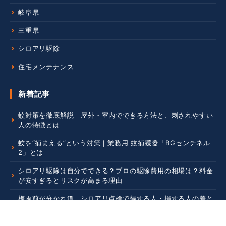
岐阜県
三重県
シロアリ駆除
住宅メンテナンス
新着記事
蚊対策を徹底解説｜屋外・室内でできる方法と、刺されやすい
人の特徴とは
蚊を“捕まえる”という対策｜業務用 蚊捕獲器「BGセンチネル
2」とは
シロアリ駆除は自分でできる？プロの駆除費用の相場は？料金
が安すぎるとリスクが高まる理由
梅雨前が分かれ道。シロアリ点検で得する人・損する人の差と
は？