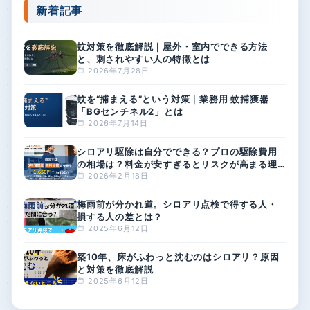
寒川町のシロアリ駆除業者6選！良
町田市のシロア
いシロアリ駆除業者を選ぶポイント
8選！発生時期
も解説
新着記事
蚊対策を徹底解説｜屋外・室内でできる方法
と、刺されやすい人の特徴とは
2026年7月28日
蚊を“捕まえる”という対策｜業務用 蚊捕獲器
「BGセンチネル2」とは
2026年7月14日
シロアリ駆除は自分でできる？プロの駆除費用
の相場は？料金が安すぎるとリスクが高まる理
由
2026年2月18日