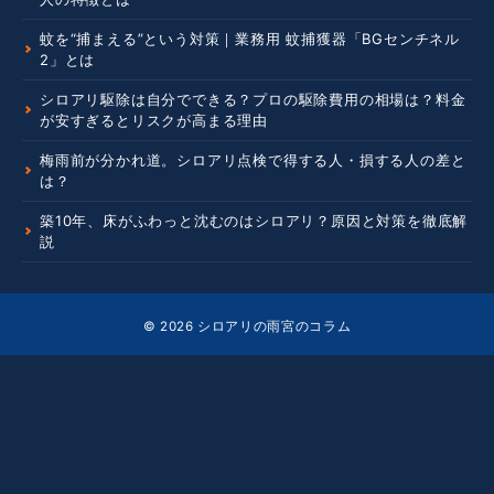
蚊を“捕まえる”という対策｜業務用 蚊捕獲器「BGセンチネル
2」とは
シロアリ駆除は自分でできる？プロの駆除費用の相場は？料金
が安すぎるとリスクが高まる理由
梅雨前が分かれ道。シロアリ点検で得する人・損する人の差と
は？
築10年、床がふわっと沈むのはシロアリ？原因と対策を徹底解
説
© 2026
シロアリの雨宮のコラム