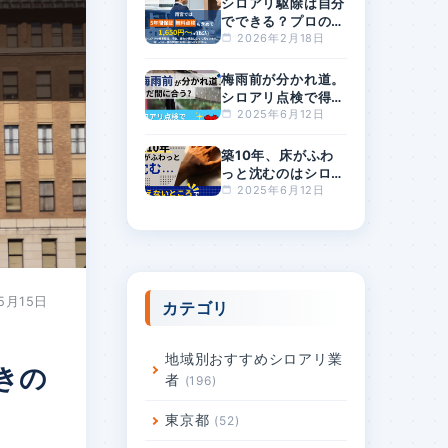
シロアリ駆除は自分
でできる？プロの駆
除費用の相場は？料
2026年2月18日
金が安すぎるとリス
クが高まる理由
梅雨前が分かれ道。
シロアリ点検で得す
る人・損する人の差
2025年6月12日
とは？
築10年、床がふわ
っと沈むのはシロア
リ？原因と対策を徹
2025年6月12日
底解説
5月15日
カテゴリ
地域別おすすめシロアリ業
きの
者
196
東京都
52