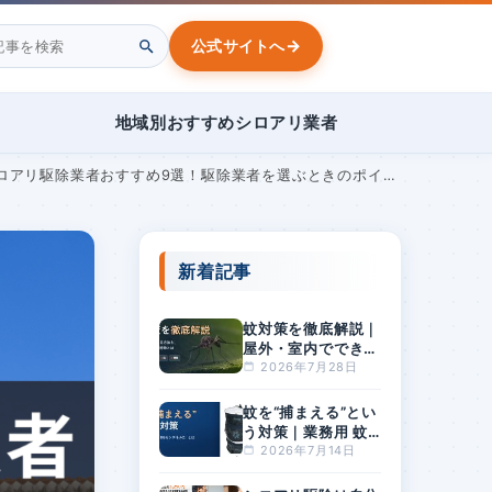
→
公式サイトへ
地域別おすすめシロアリ業者
アリ駆除業者おすすめ9選！駆除業者を選ぶときのポイントも解説
新着記事
蚊対策を徹底解説｜
屋外・室内でできる
方法と、刺されやす
2026年7月28日
い人の特徴とは
蚊を“捕まえる”とい
う対策｜業務用 蚊
捕獲器「BGセンチ
2026年7月14日
ネル2」とは