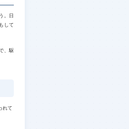
う。日
もして
で、駆
われて