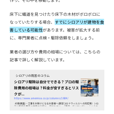
床下に蟻道を見つけたり床下の木材がボロボロに
なっていたりする場合、
すでにシロアリが建物を食
害している可能性
があります。被害が拡大する前
に、専門業者に点検・駆除依頼をしましょう。
業者の選び方や費用の相場については、こちらの
記事で詳しく解説しています。
シロアリの雨宮のコラム
シロアリ駆除は自分でできる？プロの駆
除費用の相場は？料金が安すぎるとリス
クが...
https://www.amemiya.co.jp/columns/1684/
点検(調査)・工事をお受けになるお客様へ(新型コロナウィルスへの対応策）シロ
アリ駆除を業者に依頼する時に一番悩むのは、「費用」ではないでしょうか？ま
た、費用節約のために、可能なら自分で（DIYで）...